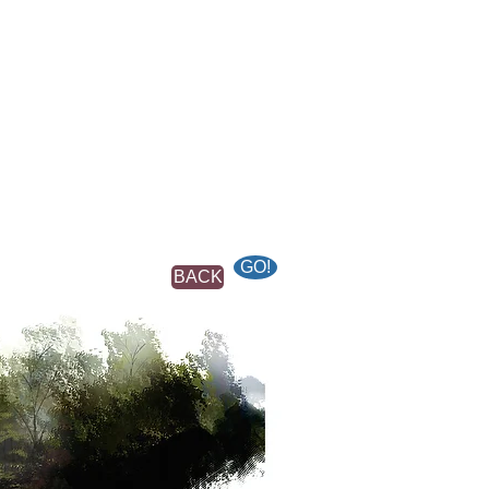
GO!
BACK